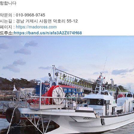
항합니다
약문의 : 010-9968-9745
시는길 :
경남 거제시 사등면 덕호리 55-12
페이지 :
https://madoross.com
드주소:
https://band.us/n/afa3A2Z074H68