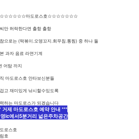
☆☆☆☆☆☆마도로스호☆☆☆☆☆☆☆
씨만 허락한다면 출항 출항
참으로는 (떡볶이.오뎅꼬지.회무침.통찜) 중 하나 둘
본 과자 음료 라면기계
면 어탐 까지
직 마도로스호 안타보신분들
겁고 재미있게 낚시할수있도록
력하는 마도로스가 되겠습니다
** 거제 마도로스호 예약 안내 ***
영ic에서5분거리 넓은주차공간
도로스호
유림호