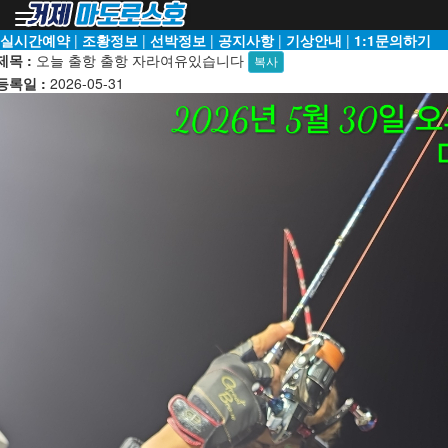
Toggle
navigation
실시간예약
|
조황정보
|
선박정보
|
공지사항
|
기상안내
|
1:1문의하기
제목 :
오늘 출항 출항 자라여유있습니다
복사
등록일 :
2026-05-31