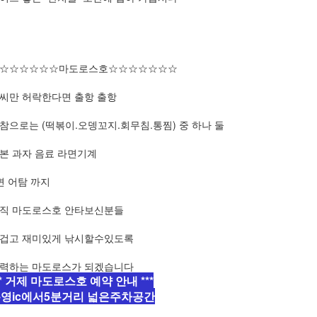
☆☆☆☆☆☆마도로스호☆☆☆☆☆☆☆
씨만 허락한다면 출항 출항
참으로는 (떡볶이.오뎅꼬지.회무침.통찜) 중 하나 둘
본 과자 음료 라면기계
면 어탐 까지
직 마도로스호 안타보신분들
겁고 재미있게 낚시할수있도록
력하는 마도로스가 되겠습니다
** 거제 마도로스호 예약 안내 ***
영ic에서5분거리 넓은주차공간