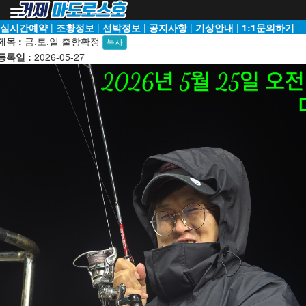
Toggle
navigation
실시간예약
|
조황정보
|
선박정보
|
공지사항
|
기상안내
|
1:1문의하기
제목 :
금.토.일 출항확정
복사
등록일 :
2026-05-27