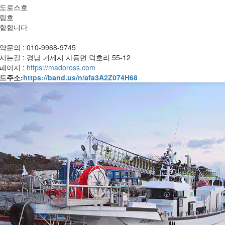
도로스호
유림호
항합니다
약문의 : 010-9968-9745
시는길 :
경남 거제시 사등면 덕호리 55-12
페이지 :
https://madoross.com
드주소:
https://band.us/n/afa3A2Z074H68