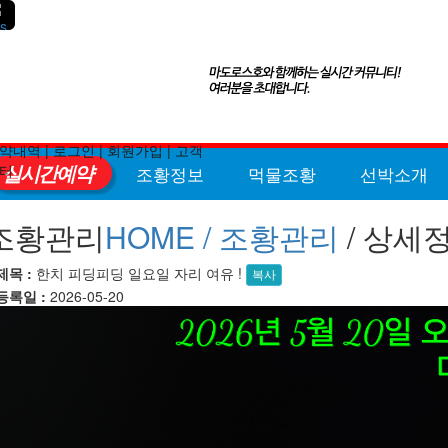
약내역
|
로그인
|
회원가입
|
고객
실시간예약
터
조황정보
먹물조황
선박소개
조황관리
HOME /
조황관리
/ 상세
제목 :
한치 피딩피딩 일요일 자리 여유 !
복사
등록일 :
2026-05-20